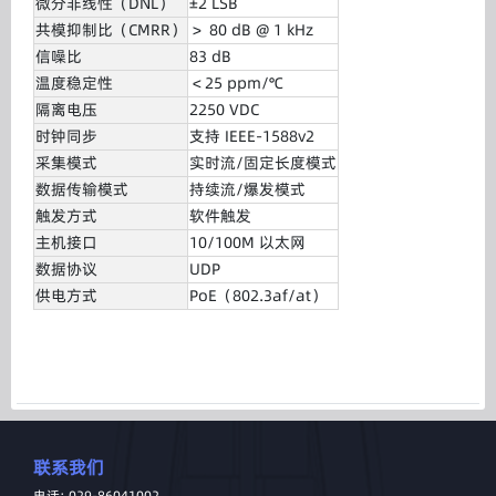
微分非线性（DNL）
±2 LSB
共模抑制比（CMRR）
＞ 80 dB @ 1 kHz
信噪比
83 dB
温度稳定性
＜25 ppm/℃
隔离电压
2250 VDC
时钟同步
支持 IEEE-1588v2
采集模式
实时流/固定长度模式
数据传输模式
持续流/爆发模式
触发方式
软件触发
主机接口
10/100M 以太网
数据协议
UDP
供电方式
PoE（802.3af/at）
联系我们
电话: 029-86041002