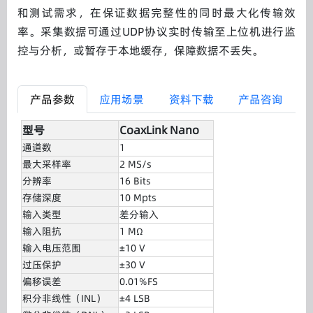
和测试需求，在保证数据完整性的同时最大化传输效
率。采集数据可通过UDP协议实时传输至上位机进行监
控与分析，或暂存于本地缓存，保障数据不丢失。
产品参数
应用场景
资料下载
产品咨询
型号
CoaxLink Nano
通道数
1
最大采样率
2 MS/s
分辨率
16 Bits
存储深度
10 Mpts
输入类型
差分输入
输入阻抗
1 M
Ω
输入电压范围
±10 V
过压保护
±30 V
偏移误差
0.01%FS
积分非线性（INL）
±4 LSB