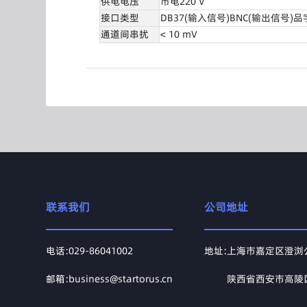
供电电压
市电220 V
接口类型
DB37(输入信号)BNC(输出信号)品
通道间串扰
< 10 mV
联系我们
公司地址
电话:029-86041002
地址:上海市嘉定区澄浏公路
邮箱:business@startorus.cn
地址:
陕西省西安市高陵区