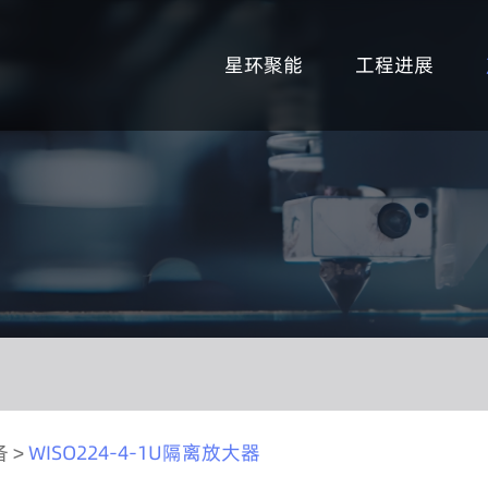
星环聚能
工程进展
备
>
WISO224-4-1U隔离放大器