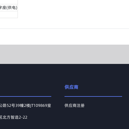
字座(供电)
供应商
52号39幢2楼JT109869室
供应商注册
北方智造2-22